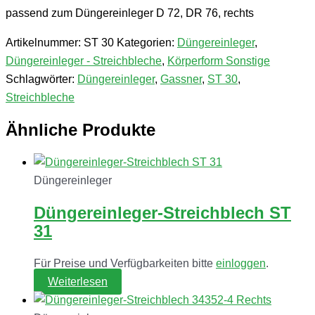
passend zum Düngereinleger D 72, DR 76, rechts
Artikelnummer:
ST 30
Kategorien:
Düngereinleger
,
Düngereinleger - Streichbleche
,
Körperform Sonstige
Schlagwörter:
Düngereinleger
,
Gassner
,
ST 30
,
Streichbleche
Ähnliche Produkte
Düngereinleger
Düngereinleger-Streichblech ST
31
Für Preise und Verfügbarkeiten bitte
einloggen
.
Weiterlesen