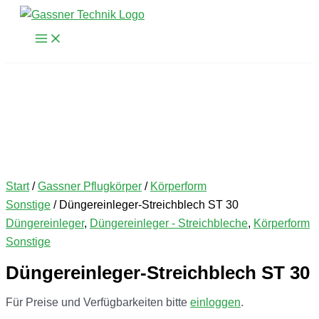
Zum
Inhalt
springen
Start
/
Gassner Pflugkörper
/
Körperform
Sonstige
/ Düngereinleger-Streichblech ST 30
Düngereinleger
,
Düngereinleger - Streichbleche
,
Körperform
Sonstige
Düngereinleger-Streichblech ST 30
Für Preise und Verfügbarkeiten bitte
einloggen
.