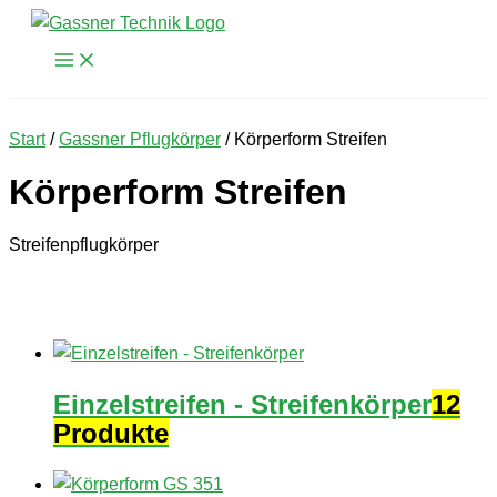
Zum
Inhalt
springen
Start
/
Gassner Pflugkörper
/ Körperform Streifen
Körperform Streifen
Streifenpflugkörper
Einzelstreifen - Streifenkörper
12
Produkte