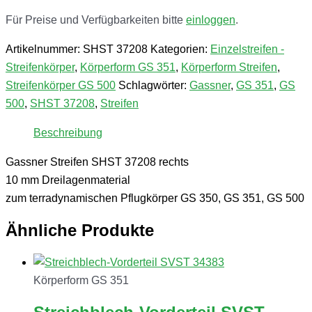
Für Preise und Verfügbarkeiten bitte
einloggen
.
Artikelnummer:
SHST 37208
Kategorien:
Einzelstreifen -
Streifenkörper
,
Körperform GS 351
,
Körperform Streifen
,
Streifenkörper GS 500
Schlagwörter:
Gassner
,
GS 351
,
GS
500
,
SHST 37208
,
Streifen
Beschreibung
Gassner Streifen SHST 37208 rechts
10 mm Dreilagenmaterial
zum terradynamischen Pflugkörper GS 350, GS 351, GS 500
Ähnliche Produkte
Körperform GS 351