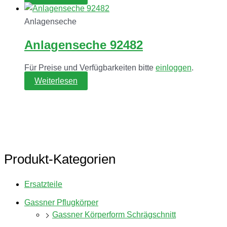
Anlagenseche
Anlagenseche 92482
Für Preise und Verfügbarkeiten bitte
einloggen
.
Weiterlesen
Produkt-Kategorien
Ersatzteile
Gassner Pflugkörper
Gassner Körperform Schrägschnitt