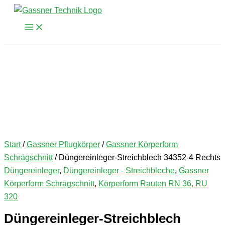
Zum
Inhalt
springen
Start
/
Gassner Pflugkörper
/
Gassner Körperform
Schrägschnitt
/ Düngereinleger-Streichblech 34352-4 Rechts
Düngereinleger
,
Düngereinleger - Streichbleche
,
Gassner
Körperform Schrägschnitt
,
Körperform Rauten RN 36, RU
320
Düngereinleger-Streichblech