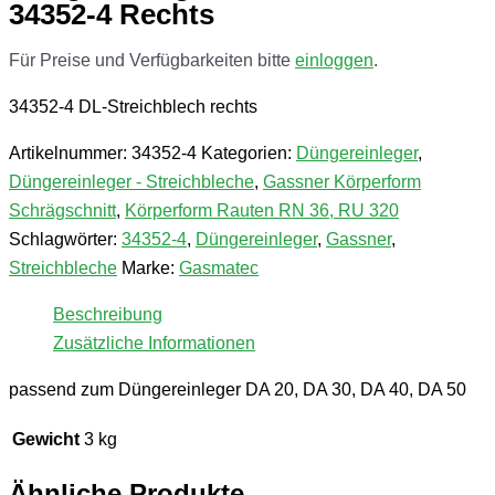
34352-4 Rechts
Für Preise und Verfügbarkeiten bitte
einloggen
.
34352-4 DL-Streichblech rechts
Artikelnummer:
34352-4
Kategorien:
Düngereinleger
,
Düngereinleger - Streichbleche
,
Gassner Körperform
Schrägschnitt
,
Körperform Rauten RN 36, RU 320
Schlagwörter:
34352-4
,
Düngereinleger
,
Gassner
,
Streichbleche
Marke:
Gasmatec
Beschreibung
Zusätzliche Informationen
passend zum Düngereinleger DA 20, DA 30, DA 40, DA 50
Gewicht
3 kg
Ähnliche Produkte